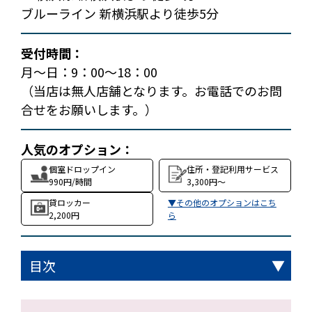
ブルーライン 新横浜駅より徒歩5分
受付時間：
月～日：9：00～18：00
（当店は無人店舗となります。お電話でのお問
合せをお願いします。）
人気のオプション：
個室ドロップイン
住所・登記利用サービス
990円/時間
3,300円～
貸ロッカー
▼その他のオプションはこち
2,200円
ら
目次
ご利用料金
フロアマップ
ご利用できるサービス
どんな人が利用している？
ドロップインご利用までの流れ
月額会員ご契約までの流れ
豊富なオプションサービス
アクセス
コワーキングスペース内観
利用時の注意点
よくある質問
コワーキングスペースの比較
関連コラム