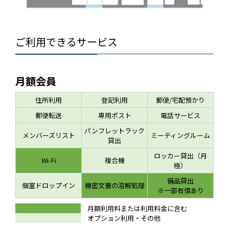
ご利用できるサービス
月額会員
住所利用
登記利用
郵便/宅配預かり
郵便転送
専用ポスト
電話サービス
パンフレットラック
メンバーズリスト
ミーティングルーム
貸出
ロッカー貸出（月
Wi-Fi
複合機
極）
備品貸出
個室ドロップイン
機密文書の溶解処理
※一部有償あり
月額利用料または利用料金に含む
オプション利用・その他