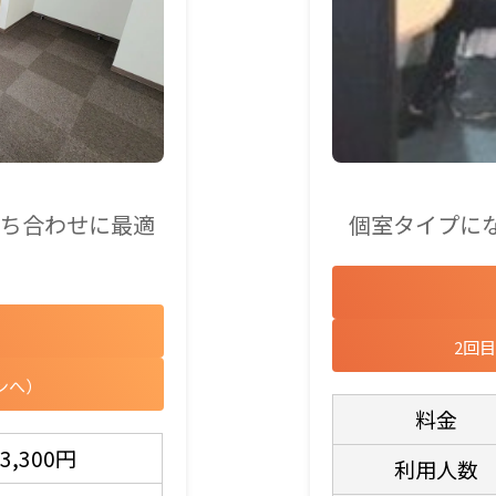
個室タイプに
打ち合わせに最適
2回
ンへ）
料金
3,300円
利用人数