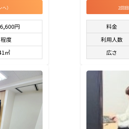
ンへ）
2回
6,600円
料金
名程度
利用人数
.41㎡
広さ