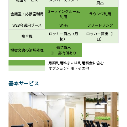
貸出
ミーティングルーム
会議室・応接室利用
ラウンジ利用
利用
WEB会議用ブース
Wi-Fi
フリードリンク
ロッカー貸出（月
ロッカー貸出（1
複合機
極）
日）
備品貸出
機密文書の溶解処理
※一部有償あり
月額利用料または利用料金に含む
オプション利用・その他
基本サービス