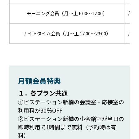
モーニング会員（月～土 6:00～12:00）
月額：
ナイトタイム会員（月～土 17:00～23:00）
月額：
月額会員特典
１．各プラン共通
①ビステーション新橋の会議室・応接室の
利用料が30％OFF
②ビステーション新橋の小会議室が当日の
即時利用で1時間まで無料（予約時は有
料）