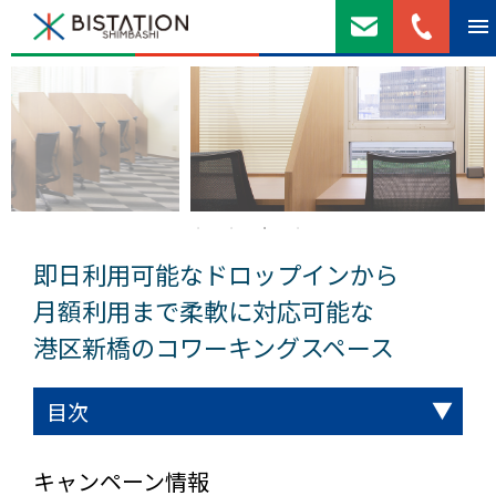
即日利用可能なドロップインから
月額利用まで柔軟に対応可能な
港区新橋のコワーキングスペース
目次
コワーキングスペース
ご利用できるサービス
ご利用料金
豊富なオプションサービス
どんな人が利用している？
ドロップインご利用までの流れ
月額会員ご契約までの流れ
アクセス
コワーキングスペース内観
利用時の注意点
よくある質問
コワーキングスペースの比較
関連コラム
キャンペーン情報