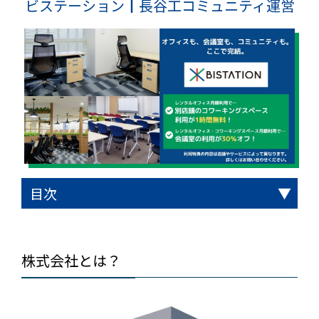
ビステーション┃長谷工コミュニティ運営
目次
株式会社とは？
4つの会社形態のうち、起業家に選ばれやす
株式会社を設立するメリットとは？
株式会社を設立するために必要な費用は？最
株式会社を設立する際の全体の流れとは？
株式会社を設立する際の必要書類とは？
株式会社設立時に必要な資本金の金額は？
株式会社設立時に必要となる登録免許税と
株式会社の設立は、自分でもできる？
株式会社の設立を相談できる専門家は？どの
まとめ┃株式会社の設立のための、費用、手
いのは株式会社
低いくらで設立できる？
は？いくら必要？
ように選べば良い？
続き、必要書類等と流れ
株式会社とは？