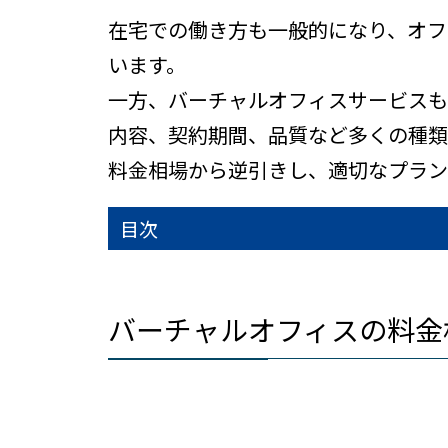
在宅での働き方も一般的になり、オフ
います。
一方、バーチャルオフィスサービスも
内容、契約期間、品質など多くの種類
料金相場から逆引きし、適切なプラン
目次
バーチャルオフィスの料金相場は、どの
東京都港区のバーチャルオフィスの料金
新横浜駅付近のバーチャルオフィスの料
価格帯別、バーチャルオフィスのサービ
月額3000円以下のバーチャルオフィス
月額3001円～7000円以下のバーチャル
月額7001円以上以下のバーチャルオフ
バーチャルオフィスの利用シーンごとの
バーチャルオフィスの利用において注意
その他、どの業種でも、バーチャルオフ
まとめ
バーチャルオフィスの料金