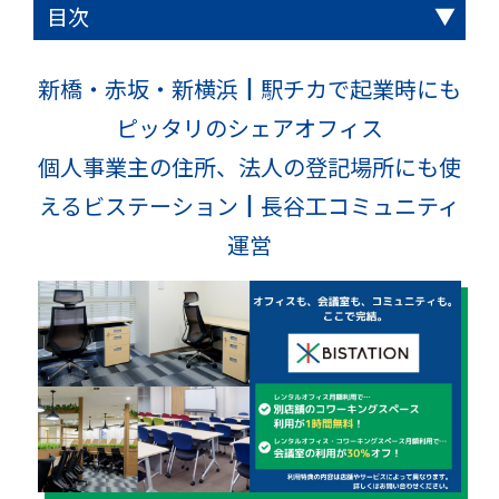
目次
個人事業主とは？個人事業主の事業の特長と
法人とは？法人の事業の特長┃個人事業主と
個人事業主と法人の違い┃税金や経費、イン
個人事業主と法人、どちらで起業するのかの
個人事業主と法人の判断基準①法人相手
個人事業主と法人の判断基準②出資による資
個人事業主と法人の判断基準③従業員を積極
個人事業主と法人の判断基準④経営者の収入
個人事業主と法人の判断基準⑤社会保険など
個人事業主と法人の判断基準⑥一定以上の売
個人事業主と法人の判断基準⑦大きな規模で
まとめ
は？┃個人事業主と法人の違い
法人の違い
ボイスの面ではどう違う？
7つの判断基準
（toB）の事業か、消費者相手（toC）のどち
金調達を行いたいか否か
的に採用したい場合
を自由に変更したい場合
を簡便にしたい場合
上や利益などが見込める場合
事業を行いたい場合
新橋・赤坂・新横浜┃駅チカで起業時にも
らを対象にした事業か？
ピッタリのシェアオフィス
個人事業主の住所、法人の登記場所にも使
えるビステーション┃長谷工コミュニティ
運営